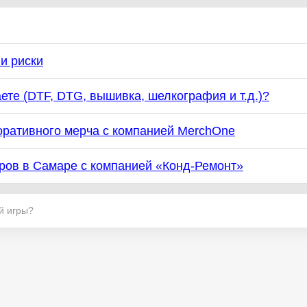
и риски
ете (DTF, DTG, вышивка, шелкография и т.д.)?
ративного мерча с компанией MerchOne
ров в Самаре с компанией «Конд-Ремонт»
ой игры?