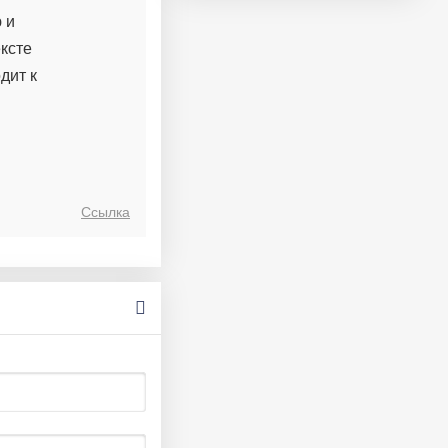
 и
ксте
дит к
Ссылка