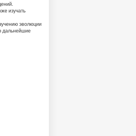
дений.
кже изучать
изучению эволюции
то дальнейшие