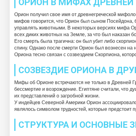
ОРИОН В МИФАХ ДРЕВНЕЙ
Орион получил свое имя от древнегреческой мифолог
мифов говорится, что Орион был сыном Посейдона, б
управлять животными. В некоторых версиях мифа Ори
всех диких животных на Земле, за что был наказан б
Его смерть была трагична: он был убит либо скорпио
спину. Однако после смерти Орион был вознесен на н
Ориона тесно связан с созвездием Скорпиона, котор
СОЗВЕЗДИЕ ОРИОНА В ДРУ
Мифы об Орионе встречаются не только в Древней Г
бессмертие и возрождение. Египтяне считали, что ду
их представлений о загробной жизни.
У индейцев Северной Америки Орион ассоциировался 
являлось символом трудностей, которые предстоит пр
СТРУКТУРА И ОСНОВНЫЕ 