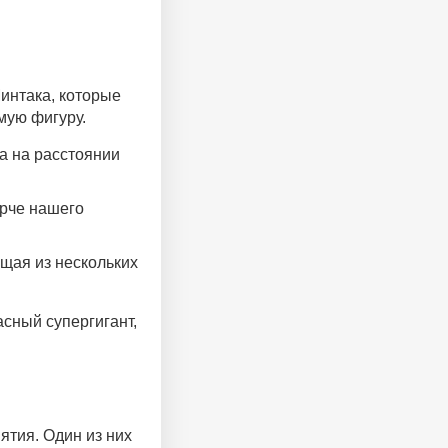
Минтака, которые
мую фигуру.
а на расстоянии
ярче нашего
ящая из нескольких
асный супергигант,
ятия. Один из них