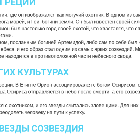
 ГРЕЦИИ
ии, где он изображался как могучий охотник. В одном из с
ога морей, и Геи, богини земли. Он был известен своей си
он был настолько горд своей охотой, что хвастался, что с
огами.
ном, посланным богиней Артемидой, либо сам по себе был н
ебеса, и его образ стал одним из самых ярких созвездий. М
ое находится в противоположной части небесного свода.
ГИХ КУЛЬТУРАХ
реции. В Египте Орион ассоциировался с богом Осирисом,
ша Осириса отправляется в небо после смерти, а его созве
с охотником, и его звезды считались зловещими. Для них
еодолеть человеку на пути к успеху.
ЗВЕЗДЫ СОЗВЕЗДИЯ