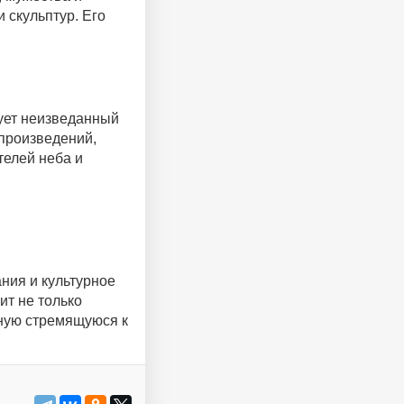
 скульптур. Его
рует неизведанный
произведений,
телей неба и
ния и культурное
ит не только
чную стремящуюся к