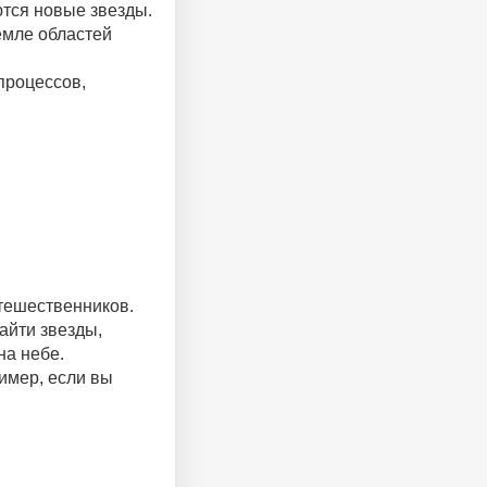
ются новые звезды.
емле областей
процессов,
утешественников.
айти звезды,
на небе.
имер, если вы