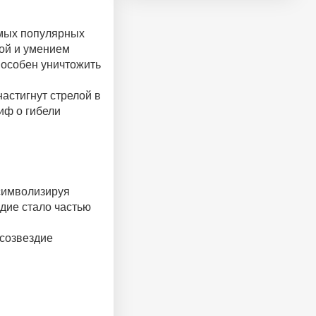
амых популярных
лой и умением
пособен уничтожить
астигнут стрелой в
иф о гибели
 символизируя
здие стало частью
 созвездие