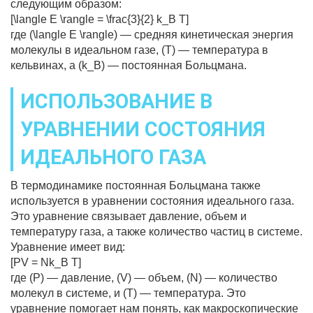
следующим образом:
[\langle E \rangle = \frac{3}{2} k_B T]
где (\langle E \rangle) — средняя кинетическая энергия
молекулы в идеальном газе, (T) — температура в
кельвинах, а (k_B) — постоянная Больцмана.
ИСПОЛЬЗОВАНИЕ В
УРАВНЕНИИ СОСТОЯНИЯ
ИДЕАЛЬНОГО ГАЗА
В термодинамике постоянная Больцмана также
используется в уравнении состояния идеального газа.
Это уравнение связывает давление, объем и
температуру газа, а также количество частиц в системе.
Уравнение имеет вид:
[PV = Nk_B T]
где (P) — давление, (V) — объем, (N) — количество
молекул в системе, и (T) — температура. Это
уравнение помогает нам понять, как макроскопические