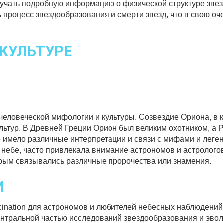
учать подробную информацию о физической структуре звезд
 процесс звездообразования и смерти звезд, что в свою оч
 КУЛЬТУРЕ
ь человеческой мифологии и культуры. Созвездие Ориона, в 
ьтур. В Древней Греции Орион был великим охотником, а Р
же имело различные интерпретации и связи с мифами и леге
м небе, часто привлекала внимание астрономов и астролого
орым связывались различные пророчества или знамения.
И
cination для астрономов и любителей небесных наблюдений.
ентральной частью исследований звездообразования и эвол