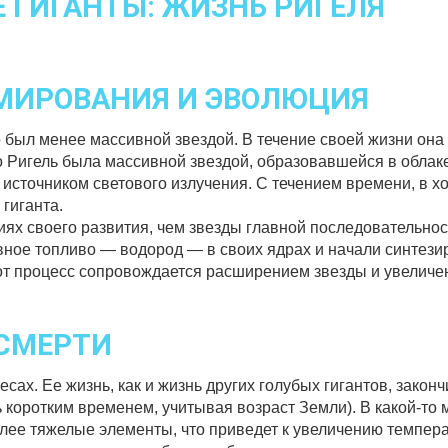
 ГИГАНТЫ: ЖИЗНЬ РИГЕЛЯ
РМИРОВАНИЯ И ЭВОЛЮЦИЯ
-то был менее массивной звездой. В течение своей жизни он
Ригель была массивной звездой, образовавшейся в облаке
 источником светового излучения. С течением времени, в 
 гиганта.
иях своего развития, чем звезды главной последовательност
ное топливо — водород — в своих ядрах и начали синтези
тот процесс сопровождается расширением звезды и увеличе
 СМЕРТИ
бесах. Ее жизнь, как и жизнь других голубых гигантов, закон
ь коротким временем, учитывая возраст Земли). В какой-то
олее тяжелые элементы, что приведет к увеличению темпер