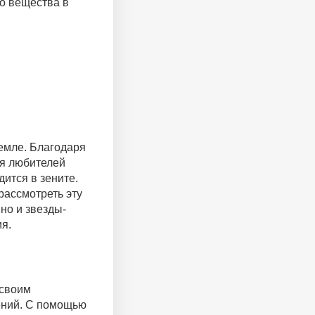
во вещества в
емле. Благодаря
ля любителей
ится в зените.
рассмотреть эту
но и звезды-
ия.
 своим
дений. С помощью