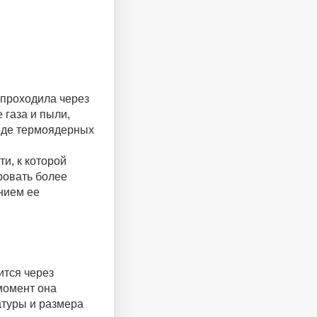
а проходила через
 газа и пыли,
ходе термоядерных
и, к которой
ровать более
нием ее
чится через
 момент она
атуры и размера