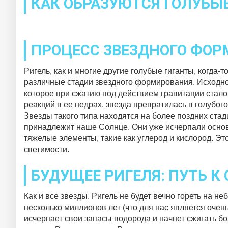
КАК ОБРАЗУЮТСЯ ГОЛУБЫЕ
ПРОЦЕСС ЗВЕЗДНОГО ФО
Ригель, как и многие другие голубые гиганты, когда
различные стадии звездного формирования. Исходно 
которое при сжатию под действием гравитации стало
реакций в ее недрах, звезда превратилась в голубого
Звезды такого типа находятся на более поздних стад
принадлежит наше Солнце. Они уже исчерпали основ
тяжелые элементы, такие как углерод и кислород. Э
светимости.
БУДУЩЕЕ РИГЕЛЯ: ПУТЬ К
Как и все звезды, Ригель не будет вечно гореть на не
несколько миллионов лет (что для нас является очен
исчерпает свои запасы водорода и начнет сжигать б