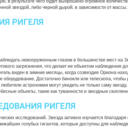
вую, в результате чего будет выброшено огромное количест
онной звездой, либо черной дырой, в зависимости от массы.
ИЯ РИГЕЛЯ
 наблюдать невооруженным глазом в большинстве мест на З
етового загрязнения, что делает ее объектом наблюдения д
гель виден в зимние месяцы, когда созвездие Ориона наход
е оборудование. Достаточно бинокля или телескопа, чтобы 
любители астрономии могут увидеть не только саму звезду, 
небесные объекты, такие как туманности и звездные скоплен
ЕДОВАНИЯ РИГЕЛЯ
ческих исследований. Звезда активно изучается благодаря
 ближайших голубых гигантов, которые доступны для наблю