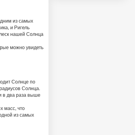
одним из самых
ика, и Ригель
блеск нашей Солнца
орые можно увидеть
ходит Солнце по
 радиусов Солнца.
ти в два раза выше
х масс, что
 одной из самых