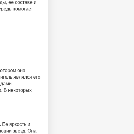
ы, ее составе и
ередь помогает
котором она
игель являлся его
ндами.
в. В некоторых
 Ее яркость и
юции звезд. Она