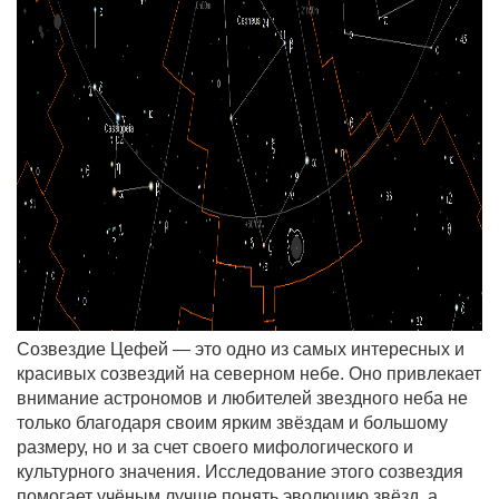
Созвездие Цефей — это одно из самых интересных и
красивых созвездий на северном небе. Оно привлекает
внимание астрономов и любителей звездного неба не
только благодаря своим ярким звёздам и большому
размеру, но и за счет своего мифологического и
культурного значения. Исследование этого созвездия
помогает учёным лучше понять эволюцию звёзд, а