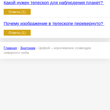
Какой нужен телескоп для наблюдения планет?
Ответы (1)
Почему изображение в телескопе перевернуто?
Ответы (1)
Главная
›
Знатокам
›
Цефей – королевское созвездие
северного неба