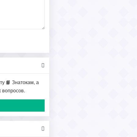
у 📙 Знатокам, а
х вопросов.