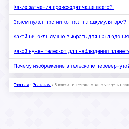
Какие затмения происходят чаще всего?
Зачем нужен третий контакт на аккумуляторе?
Какой бинокль лучше выбрать для наблюдения
Какой нужен телескоп для наблюдения планет
Почему изображение в телескопе перевернуто
Главная
›
Знатокам
›
В каком телескопе можно увидеть пл