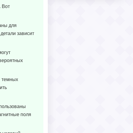
. Вот
аны для
 детали зависит
могут
евероятных
и темных
ить
спользованы
магнитные поля