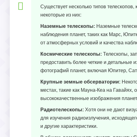
Существует несколько типов телескопов,
некоторые из них:
Наземные телескопы:
Наземные телеско
наблюдения планет, таких как Марс, Юпите
от атмосферных условий и качества набл
Космические телескопы:
Телескопы, зап
предоставить более четкие и детальные 
фотографий планет, включая Юпитер, Сату
Крупные земные обсерватории:
Некото
местах, такие как Мауна-Кеа на Гавайях
высококачественные изображения планет
Радиотелескопы:
Хотя они не дают визу
для изучения радиоизлучения, исходящего
и другие характеристики.